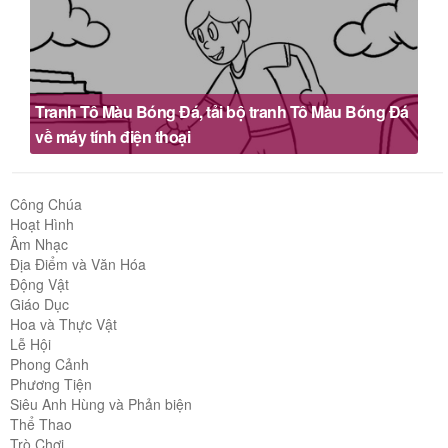
Tranh Tô Màu Bóng Đá, tải bộ tranh Tô Màu Bóng Đá
về máy tính điện thoại
Công Chúa
Hoạt Hình
Âm Nhạc
Địa Điểm và Văn Hóa
Động Vật
Giáo Dục
Hoa và Thực Vật
Lễ Hội
Phong Cảnh
Phương Tiện
Siêu Anh Hùng và Phản biện
Thể Thao
Trò Chơi