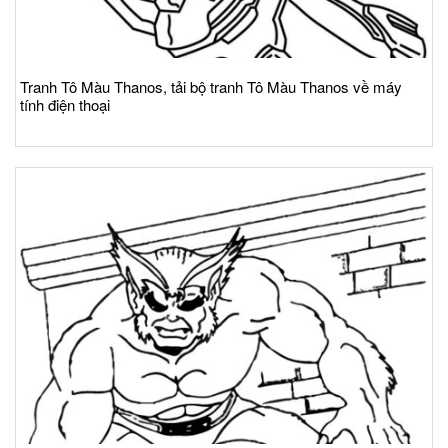
Tranh Tô Màu Thanos, tải bộ tranh Tô Màu Thanos về máy
tính điện thoại