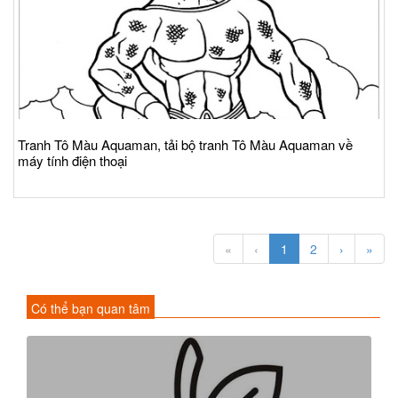
Tranh Tô Màu Aquaman, tải bộ tranh Tô Màu Aquaman về
máy tính điện thoại
«
‹
1
2
›
»
Có thể bạn quan tâm