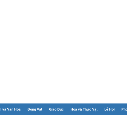
m và Văn Hóa
Động Vật
Giáo Dục
Hoa và Thực Vật
Lễ Hội
Ph