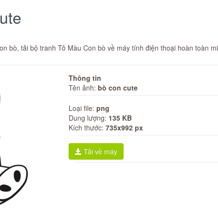
cute
n bò, tải bộ tranh Tô Màu Con bò về máy tính điện thoại hoàn toàn miễ
Thông tin
Tên ảnh:
bò con cute
Loại file:
png
Dung lượng:
135 KB
Kích thước:
735x992 px
Tải về máy