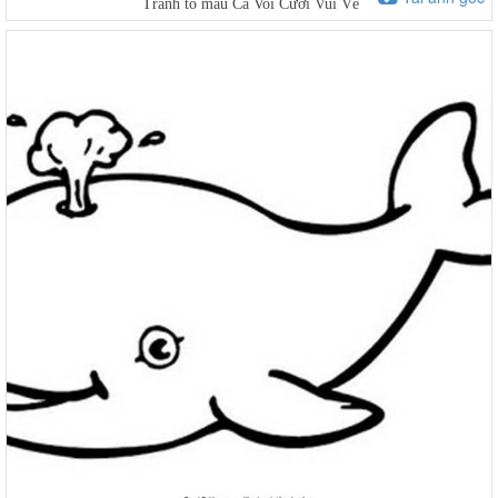
Tranh tô màu Cá Voi Cười Vui Vẻ