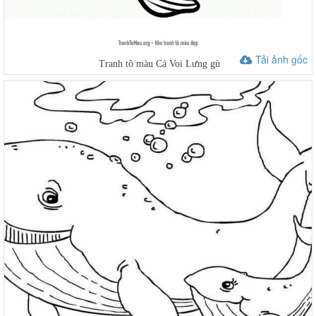
Tải ảnh gốc
Tranh tô màu Cá Voi Lưng gù