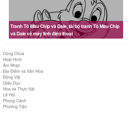
Tranh Tô Màu Chip và Dale, tải bộ tranh Tô Màu Chip
và Dale về máy tính điện thoại
Công Chúa
Hoạt Hình
Âm Nhạc
Địa Điểm và Văn Hóa
Động Vật
Giáo Dục
Hoa và Thực Vật
Lễ Hội
Phong Cảnh
Phương Tiện
Siêu Anh Hùng và Phản biện
Thể Thao
Trò Chơi
Anime