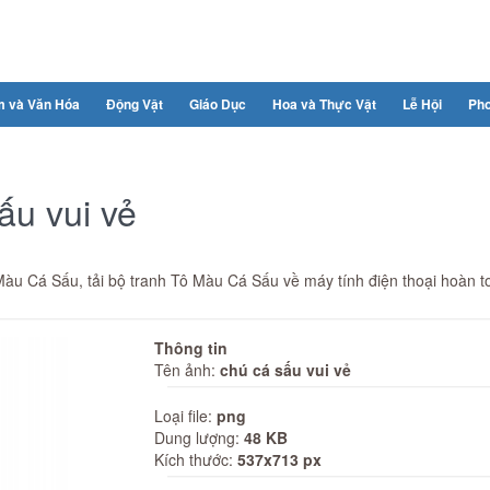
m và Văn Hóa
Động Vật
Giáo Dục
Hoa và Thực Vật
Lễ Hội
Ph
ấu vui vẻ
 Màu Cá Sấu, tải bộ tranh Tô Màu Cá Sấu về máy tính điện thoại hoàn 
Thông tin
Tên ảnh:
chú cá sấu vui vẻ
Loại file:
png
Dung lượng:
48 KB
Kích thước:
537x713 px