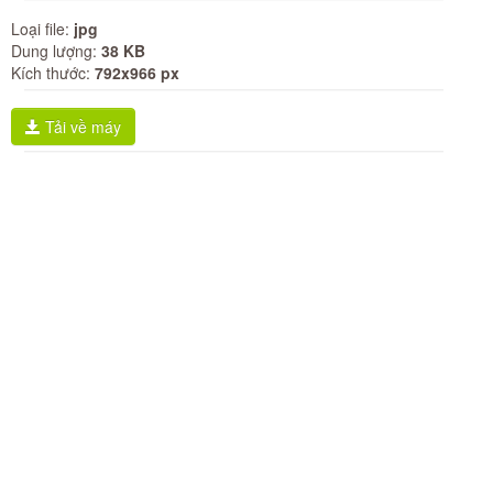
Loại file:
jpg
Dung lượng:
38 KB
Kích thước:
792x966 px
Tải về máy