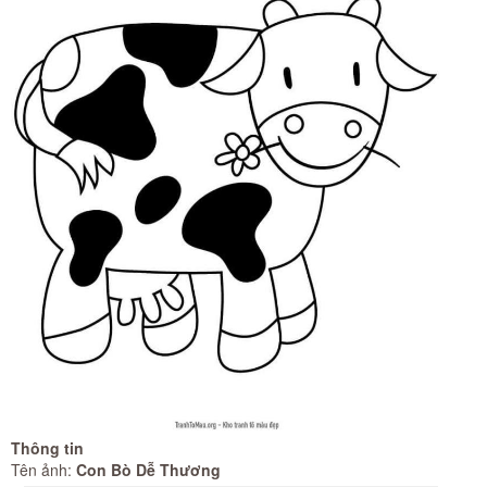
Thông tin
Tên ảnh:
Con Bò Dễ Thương