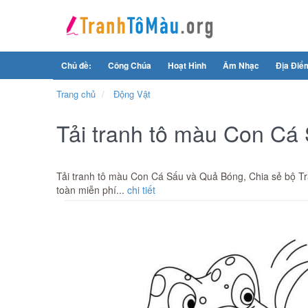
Chủ đề:
Công Chúa
Hoạt Hình
Âm Nhạc
Địa Điể
Trang chủ
Động Vật
Tải tranh tô màu Con Cá
Tải tranh tô màu Con Cá Sấu và Quả Bóng, Chia sẻ bộ Tr
toàn miễn phí...
chi tiết