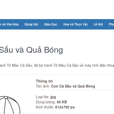
m và Văn Hóa
Động Vật
Giáo Dục
Hoa và Thực Vật
Lễ Hội
Ph
 Sấu và Quả Bóng
anh Tô Màu Cá Sấu, tải bộ tranh Tô Màu Cá Sấu về máy tính điện tho
Thông tin
Tên ảnh:
Con Cá Sấu và Quả Bóng
Loại file:
jpg
Dung lượng:
56 KB
Kích thước:
612x792 px