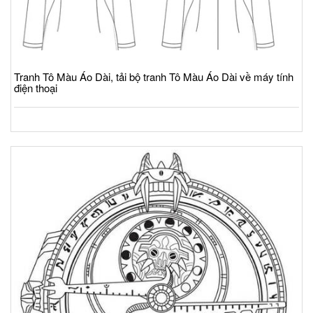
Tranh Tô Màu Áo Dài, tải bộ tranh Tô Màu Áo Dài về máy tính
điện thoại