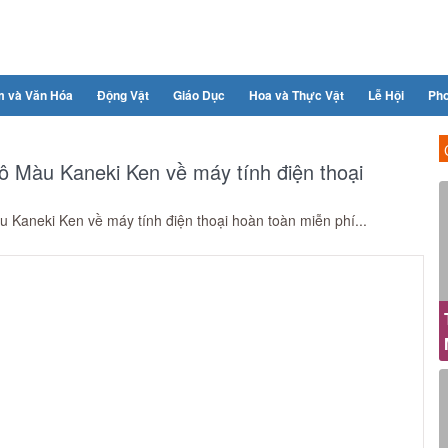
m và Văn Hóa
Động Vật
Giáo Dục
Hoa và Thực Vật
Lễ Hội
Ph
Tô Màu Kaneki Ken về máy tính điện thoại
 Kaneki Ken về máy tính điện thoại hoàn toàn miễn phí...