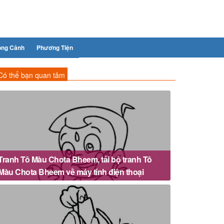
ong Cảnh
Phương Tiện
Có thể bạn quan tâm
Tranh Tô Màu Chota Bheem, tải bộ tranh Tô
Màu Chota Bheem về máy tính điện thoại