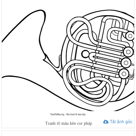
Tải ảnh gốc
Tranh tô màu kèn cor pháp