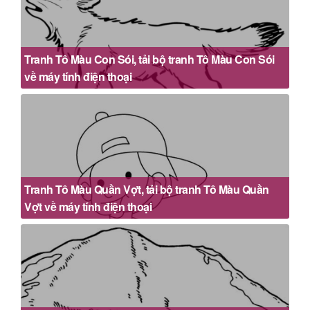
Tranh Tô Màu Con Sói, tải bộ tranh Tô Màu Con Sói
về máy tính điện thoại
Tranh Tô Màu Quần Vợt, tải bộ tranh Tô Màu Quần
Vợt về máy tính điện thoại