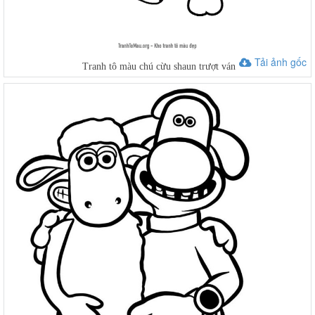
Tải ảnh gốc
Tranh tô màu chú cừu shaun trượt ván