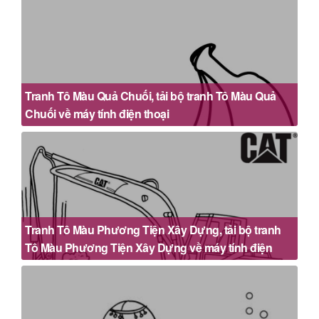
Tranh Tô Màu Quả Chuối, tải bộ tranh Tô Màu Quả
Chuối về máy tính điện thoại
Tranh Tô Màu Phương Tiện Xây Dựng, tải bộ tranh
Tô Màu Phương Tiện Xây Dựng về máy tính điện
thoại