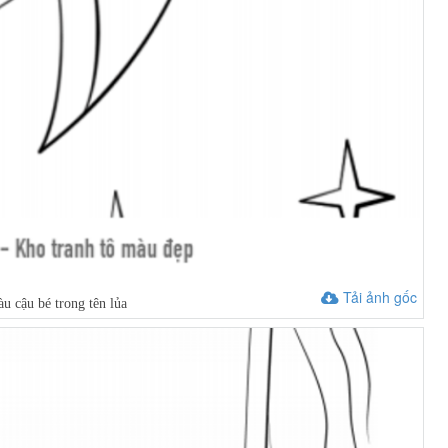
Tải ảnh gốc
u cậu bé trong tên lủa