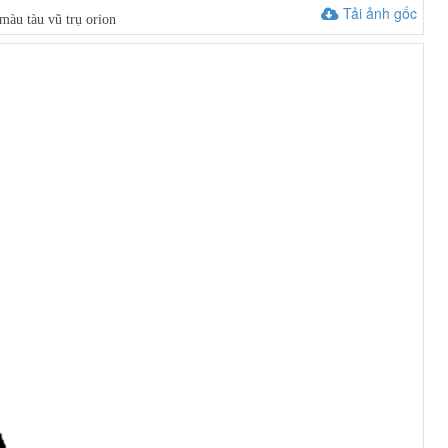
Tải ảnh gốc
màu tàu vũ trụ orion