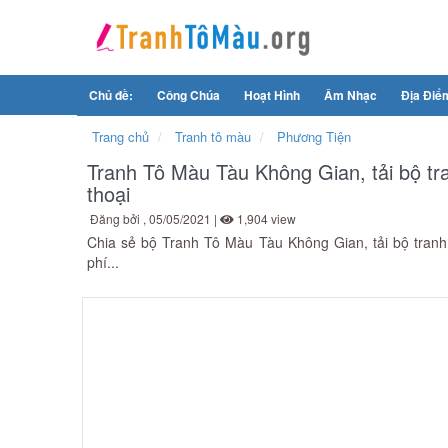
Chủ đề:
Công Chúa
Hoạt Hình
Âm Nhạc
Địa Điể
Trang chủ
Tranh tô màu
Phương Tiện
Tranh Tô Màu Tàu Không Gian, tải bộ t
thoại
Đăng bởi
, 05/05/2021 |
1,904 view
Chia sẻ bộ Tranh Tô Màu Tàu Không Gian, tải bộ tran
phí...