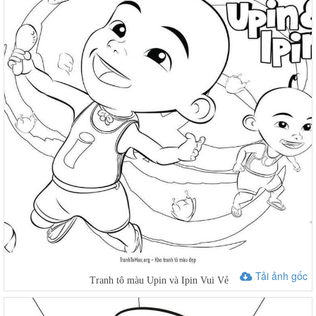
Tải ảnh gốc
Tranh tô màu Upin và Ipin Vui Vẻ