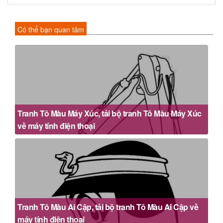
Có thể bạn quan tâm
Tranh Tô Màu Máy Xúc, tải bộ tranh Tô Màu Máy Xúc
về máy tính điện thoại
Tranh Tô Màu Ai Cập, tải bộ tranh Tô Màu Ai Cập về
máy tính điện thoại