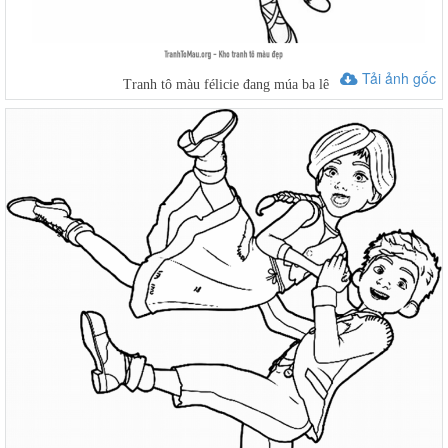
Tải ảnh gốc
Tranh tô màu félicie đang múa ba lê