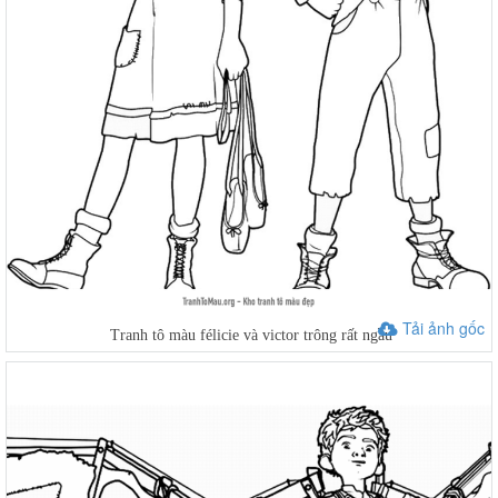
Tải ảnh gốc
Tranh tô màu félicie và victor trông rất ngầu