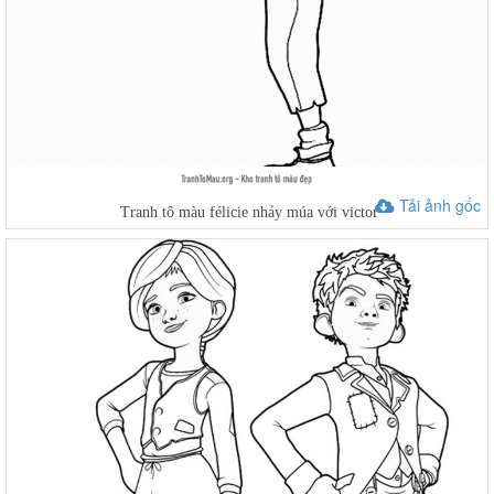
Tải ảnh gốc
Tranh tô màu félicie nhảy múa với victor