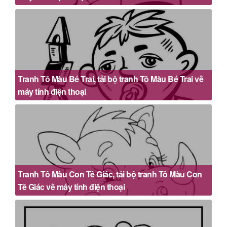
Tranh Tô Màu Bé Trai, tải bộ tranh Tô Màu Bé Trai về
máy tính điện thoại
Tranh Tô Màu Con Tê Giác, tải bộ tranh Tô Màu Con
Tê Giác về máy tính điện thoại