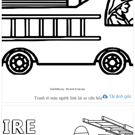
Tải ảnh gốc
Tranh tô màu người lính lái xe cứu hỏa