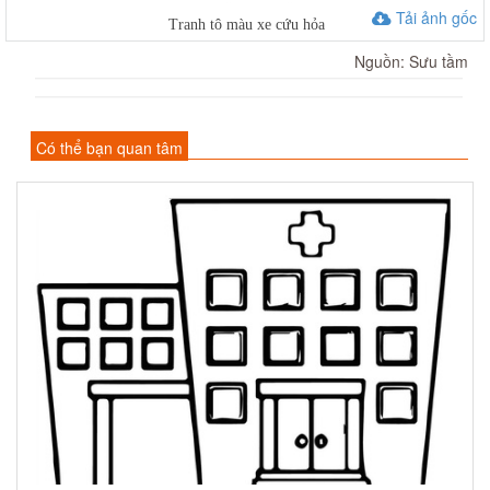
Tải ảnh gốc
Tranh tô màu xe cứu hỏa
Nguồn: Sưu tầm
Có thể bạn quan tâm