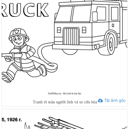
Tải ảnh gốc
Tranh tô màu người lính và xe cứu hỏa