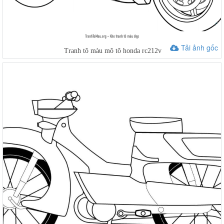
Tải ảnh gốc
Tranh tô màu mô tô honda rc212v