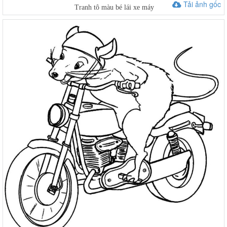
Tải ảnh gốc
Tranh tô màu bé lái xe máy