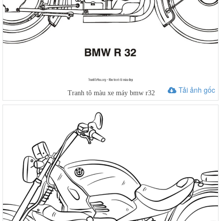
Tải ảnh gốc
Tranh tô màu xe máy bmw r32