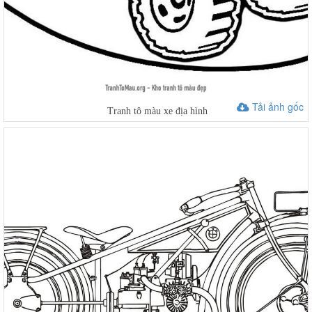
Tải ảnh gốc
Tranh tô màu xe địa hình