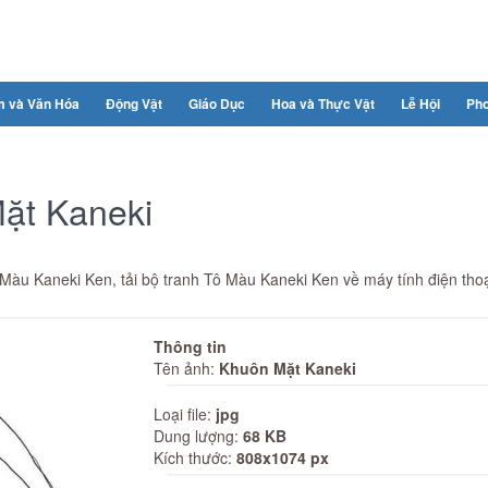
m và Văn Hóa
Động Vật
Giáo Dục
Hoa và Thực Vật
Lễ Hội
Ph
Mặt Kaneki
Màu Kaneki Ken, tải bộ tranh Tô Màu Kaneki Ken về máy tính điện tho
Thông tin
Tên ảnh:
Khuôn Mặt Kaneki
Loại file:
jpg
Dung lượng:
68 KB
Kích thước:
808x1074 px