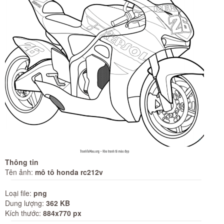
Thông tin
Tên ảnh:
mô tô honda rc212v
Loại file:
png
Dung lượng:
362 KB
Kích thước:
884x770 px