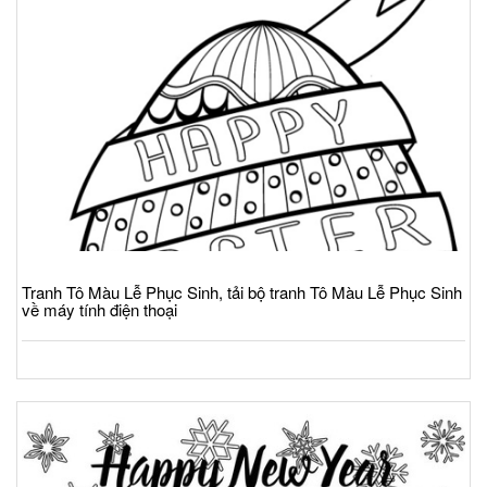
Tranh Tô Màu Lễ Phục Sinh, tải bộ tranh Tô Màu Lễ Phục Sinh
về máy tính điện thoại